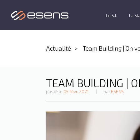
Le S.I.
La St
Actualité
Team Building | On vo
TEAM BUILDING | O
posté le
05 févr. 2021
par
ESENS