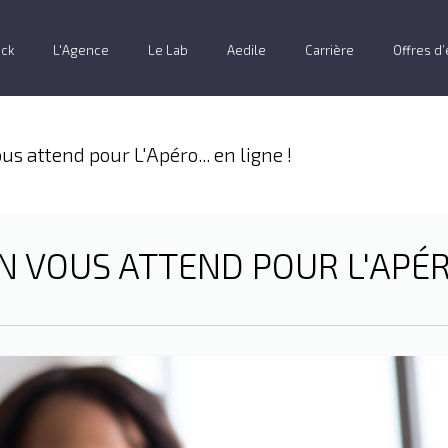
ack
L'Agence
Le Lab
Aedile
Carrière
Offres d
us attend pour L'Apéro... en ligne !
N VOUS ATTEND POUR L'APÉRO.