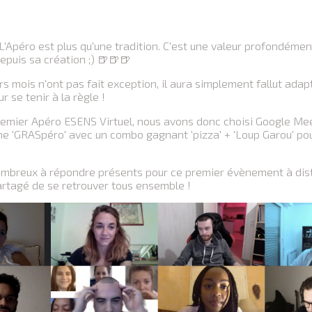
'Apéro est plus qu'une tradition. C'est une valeur profondéme
depuis sa création ;) 🍺🍺🍺
rs mois n'ont pas fait exception, il aura simplement fallut ada
r se tenir à la règle !
remier Apéro ESENS Virtuel, nous avons donc choisi Google Me
me 'GRASpéro' avec un combo gagnant 'pizza' + 'Loup Garou' po
ombreux à répondre présents pour ce premier évènement à dist
partagé de se retrouver tous ensemble !