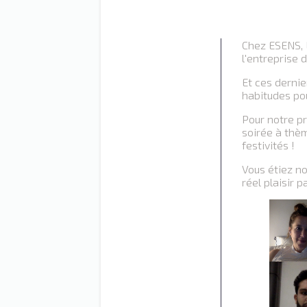
Chez ESENS, L
l'entreprise 
Et ces dernie
habitudes pou
Pour notre p
soirée à thè
festivités !
Vous étiez n
réel plaisir 