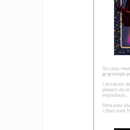
Du coup, nous
grignotage g
L'occasion de
players de l
imposteurs...
Note pour plu
! Elles sont