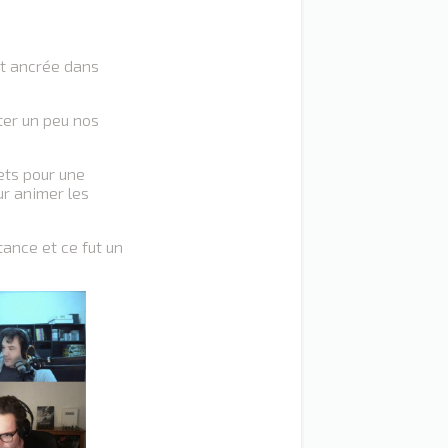
nt ancrée dans
pter un peu nos
ets pour une
ur animer les
ance et ce fut un