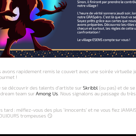
 avons rapidement remis le couvert avec une soirée virtuelle je
ourmet !
 se découvrir des talents d'artiste sur
Skribbl
(ou pas) et de se
a dream team sur
Among Us
. Nous signalons au passage du très
s tard : méfiez-vous des plus 'innocents' et ne vous fiez JAMA
 TOUJOURS trompeuses 😏