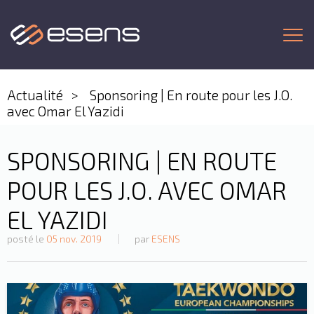
Togg
Actualité
Sponsoring | En route pour les J.O.
avec Omar El Yazidi
SPONSORING | EN ROUTE
POUR LES J.O. AVEC OMAR
EL YAZIDI
posté le
05 nov. 2019
par
ESENS