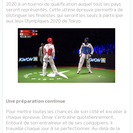
2020 à un tournoi de qualification auquel tous les pays
seront représentés. Cette ultime épreuve permettra de
distinguer les finalistes qui seront les seuls à participer
aux Jeux Olympiques 2020 de Tokyo.
Une préparation continue
Pour mettre toutes les chances de son côté et exceller à
chaque épreuve, Omar s’entraîne quotidiennement.
Entouré de son entraîneur et de ses coéquipiers, il
travaille chaque jour à se perfectionner. Au-delà de la