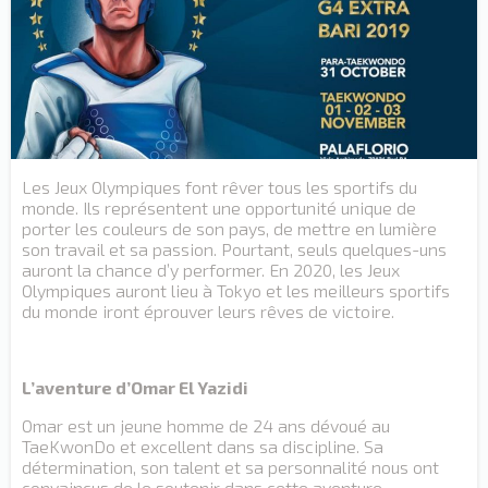
Les Jeux Olympiques font rêver tous les sportifs du
monde. Ils représentent une opportunité unique de
porter les couleurs de son pays, de mettre en lumière
son travail et sa passion. Pourtant, seuls quelques-uns
auront la chance d’y performer. En 2020, les Jeux
Olympiques auront lieu à Tokyo et les meilleurs sportifs
du monde iront éprouver leurs rêves de victoire.
L’aventure d’Omar El Yazidi
Omar est un jeune homme de 24 ans dévoué au
TaeKwonDo et excellent dans sa discipline. Sa
détermination, son talent et sa personnalité nous ont
convaincus de le soutenir dans cette aventure