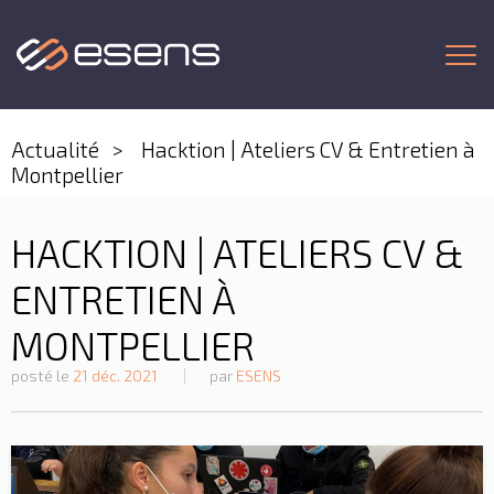
Togg
Actualité
Hacktion | Ateliers CV & Entretien à
Montpellier
HACKTION | ATELIERS CV &
ENTRETIEN À
MONTPELLIER
posté le
21 déc. 2021
par
ESENS