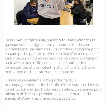
Ce nouveau programme, ouvert à tous les volontaires
quelque soit leur âge et leur parcours d'études ou
professionnel, se veut être une occasion concrète pour
chaque participant de prendre un peu d'avance dans le
cadre de leurs futures recherches de stage et d'emploi
au travers d'une réflexion construite autour des
composantes et des objectifs d'un CV, d'une lettre de
motivation et d'un entretien d'embauche.
Chacun aura également l'opportunité d'un
accompagnement individuel afin d'être soutenu dans la
construction d'un portfolio personnalisé, un sésame pour
mieux maitriser ses premiers pas sur le marché du
travail et s'ouvrir au champ des possibles.