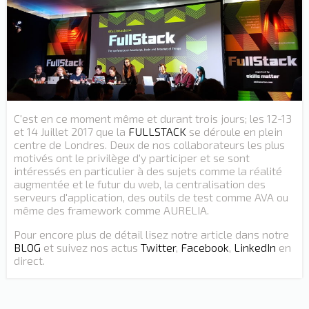
C'est en ce moment même et durant trois jours; les 12-13
et 14 Juillet 2017 que la
FULLSTACK
se déroule en plein
centre de Londres. Deux de nos collaborateurs les plus
motivés ont le privilège d'y participer et se sont
intéressés en particulier à des sujets comme la réalité
augmentée et le futur du web, la centralisation des
serveurs d'application, des outils de test comme AVA ou
même des framework comme AURELIA.
Pour encore plus de détail lisez notre article dans notre
BLOG
et suivez nos actus
Twitter
,
Facebook
,
LinkedIn
en
direct.