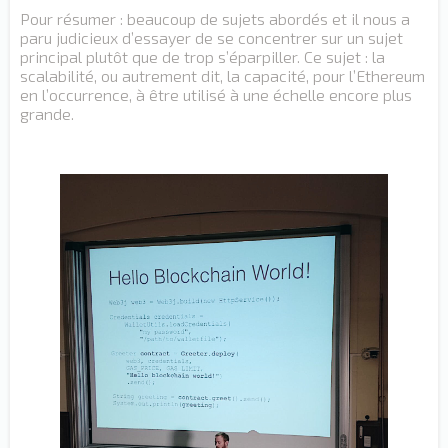
Pour résumer : beaucoup de sujets abordés et il nous a
paru judicieux d’essayer de se concentrer sur un sujet
principal plutôt que de trop s’éparpiller. Ce sujet : la
scalabilité, ou autrement dit, la capacité, pour l’Ethereum
en l’occurrence, à être utilisé à une échelle encore plus
grande.