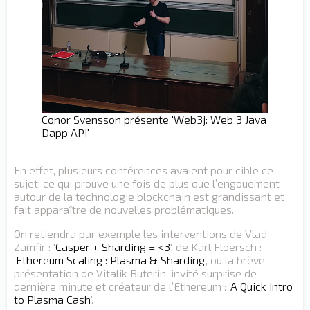
Conor Svensson présente 'Web3j: Web 3 Java
Dapp API'
En effet, plusieurs conférences avaient pour cible ce
sujet, ce qui prouve une fois de plus que l’engouement
autour de la technologie blockchain est grandissant et
fait apparaître de nouvelles problématiques.
On retiendra par exemple les interventions de Vlad
Zamfir : '
Casper + Sharding = <3
', de Karl Floersch :
'
Ethereum Scaling : Plasma & Sharding
', ou la brève
présentation de Vitalik Buterin, invité surprise de
dernière minute et créateur de l’Ethereum : '
A Quick Intro
to Plasma Cash
'.