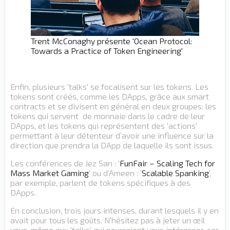
Trent McConaghy présente 'Ocean Protocol:
Towards a Practice of Token Engineering'
Enfin, plusieurs 'talks' se focalisent sur les tokens. Les
tokens sont créés, comme les DApps, grâce aux smart
contracts et se divisent en général en deux groupes: les
tokens qui servent de monnaie dans le cadre de leur
DApps, et les tokens qui représentent des 'actions'
permettant à leur détenteur d’avoir une influence sur la
direction que prendra la DApp de laquelle ils sont issus.
Les conférences de Jez San : '
FunFair – Scaling Tech for
Mass Market Gaming
' ou d’Ameen : '
Scalable Spanking
',
par exemple, parlent de tokens spécifiques à des
DApps.
En conclusion, trois jours intenses, durant lesquels il y en
avait pour tous les goûts. N’hésitez pas à jeter un œil
vous-même aux 'talks' qui pourraient vous intéresser, car