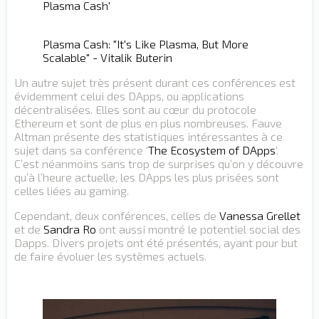
Plasma Cash'
Plasma Cash: "It's Like Plasma, But More
Scalable" - Vitalik Buterin
Un autre sujet très présent durant ces conférences est
évidemment celui des DApps, ou applications
décentralisées. Elles sont au cœur du protocole
Ethereum et sont de plus en plus nombreuses. Fauve
Altman présente des statistiques intéressantes à ce
sujet dans sa conférence '
The Ecosystem of DApps
'.
C’est néanmoins sans trop de surprises qu’on y découvre
qu’à l’heure actuelle, les DApps les plus prisées sont
celles liées au gaming.
Cependant, deux conférences, celles de
Vanessa Grellet
et de
Sandra Ro
ont aussi montré le potentiel social des
Dapps. Divers projets ont été présentés, ayant pour but
de faire évoluer les systèmes actuels.