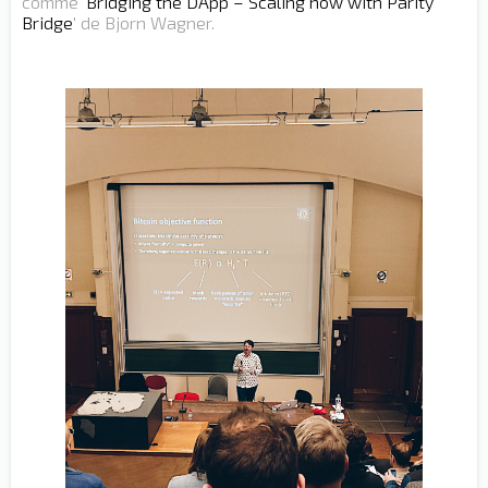
comme '
Bridging the DApp – Scaling now with Parity
Bridge
' de Bjorn Wagner.