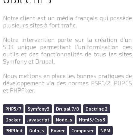
Notre client est un média français qui possède
plusieurs sites à fort trafic.
Notre intervention porte sur la création d’un
SDK unique permettant l’uniformisation des
outils et des fonctionnalités de tous les sites
Symfony et Drupal.
Nous mettons en place les bonnes pratiques de
développement via des normes PSR1/2, PHPCS
et PHPFixer.
PHP5/7
Symfony3
Drupal 7/8
Doctrine 2
Docker
Javascript
Node.js
Html5/Css3
PHPUnit
Gulp.js
Bower
Composer
NPM