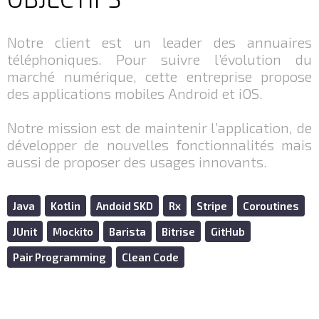
Notre client est un leader des annuaires
téléphoniques. Pour suivre l’évolution du
marché numérique, cette entreprise propose
des applications mobiles Android et iOS.
Notre mission est de maintenir l’application, de
développer de nouvelles fonctionnalités mais
aussi de proposer des usages innovants.
Java
Kotlin
Andoid SKD
Rx
Stripe
Coroutines
JUnit
Mockito
Barista
Bitrise
GitHub
Pair Programming
Clean Code